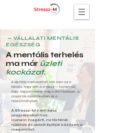
— VÁLLALATI MENTÁLIS
EGÉSZSÉG
A mentális terhelés
ma már
üzleti
kockázat.
A legtöbb szervezetnél már nem az a
kérdés, hogy van-e stressz — hanem az,
hogy hogyan jelenik meg a döntésekben, a
csapatok működésében és a
teljesítményben.
A Stressz-M nem kész
programokat hoz.
Hanem megérti, mi történik
nálatok és abból építjük közösen a
megoldást.