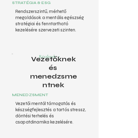
STRATÉGIA & ESG
Rendszerszintű, mérhető
megoldások a mentális egészség
stratégiai és fenntartható
kezelésére szervezeti szinten.
Részletek →
Vezetőknek
és
menedzsme
ntnek
MENEDZSMENT
Vezetői mentál támogatás és
készségfejlesztés a tartós stressz,
döntési terhelés és
csapatdinamika kezelésére.