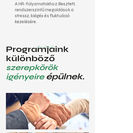
A HR-folyamatokhoz illesztett,
rendszerszintű megoldások a
stressz, kiégés és fluktuáció
kezelésére.
Programjaink
Részletek →
különböző
szerepkörök
épülnek.
igényeire