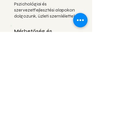
Pszichológiai és
szervezetfejlesztési alapokon
dolgozunk, üzleti szemlélettel.
Mérhetőség és
utánkövetés
A folyamatokat nemcsak
elindítjuk, hanem visszamérjük
és finomhangoljuk.
Kinek nem ajánlott a Stressz-M
megközelítése?
A Stressz-M nem egyéni coachingot vagy
gyors motivációs tréningeket kínál.
Nem egyszeri alkalmakban és nem
„kipipálható” wellbeing programokban
gondolkodunk.
Azokkal a szervezetekkel dolgozunk
jól együtt,