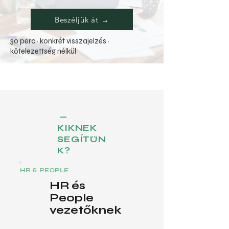
Beszéljük át →
30 perc · konkrét visszajelzés ·
kötelezettség nélkül
—
KIKNEK
SEGÍTÜN
K?
HR & PEOPLE
HR és
People
vezetőknek