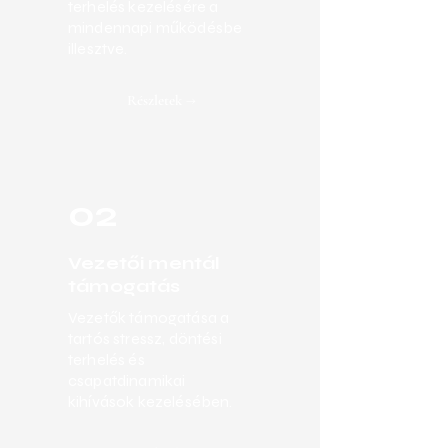
terhelés kezelésére a
mindennapi működésbe
illesztve.
Részletek →
02
Vezetői mentál
támogatás
Vezetők támogatása a
tartós stressz, döntési
terhelés és
csapatdinamikai
kihívások kezelésében.