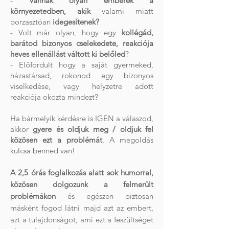
-
Vannak olyan emberek a
környezetedben, akik
valami miatt
borzasztóan
idegesítenek?
- Volt már olyan, hogy egy
kollégád,
barátod bizonyos cselekedete, reakciója
heves ellenállást váltott ki belőled
?
- Előfordult hogy a saját gyermeked,
házastársad, rokonod egy bizonyos
viselkedése, vagy helyzetre adott
reakciója okozta mindezt?
Ha bármelyik kérdésre is IGEN a válaszod,
akkor
gyere és oldjuk meg / oldjuk fel
közösen ezt a problémát
. A megoldás
kulcsa benned van!
A 2,5 órás foglalkozás alatt sok humorral,
közösen dolgozunk a felmerült
problémákon
és egészen biztosan
másként fogod látni majd azt az embert,
azt a tulajdonságot, ami ezt a feszültséget