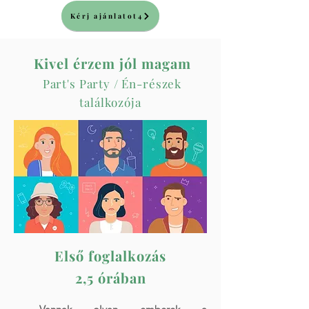
Kérj ajánlatot4
Kivel érzem jól magam
Part's Party / Én-részek
találkozója
Első foglalkozás
2,5 órában