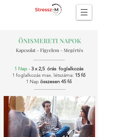
ÖNISMERETI NAPOK
Kapcsolat - Figyelem - Megértés
1 Nap
-
3 x 2,5 órás foglalkozás
1 foglalkozás max. létszáma:
15 fő
1 Nap
összesen 45 fő