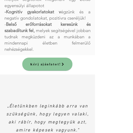
egyensúlyi állapotot
-Kognitív gyakorlatokat v
égzünk és a
negatív gondolatokat, pozitívra cseréljük!
-
Belső erőforrásokat keresünk és
szabadítunk fel,
melyek segítségével jobban
tudnak megküzdeni az a munkában a
mindennapi életben felmerülő
nehézségekkel.
Kérj ajánlatot!
„Életünkben leginkább arra van
szükségünk, hogy legyen valaki,
aki rábír, hogy megtegyük azt,
amire képesek vagyunk.”