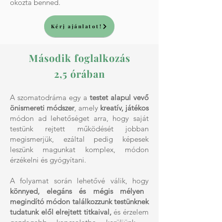
okozta benned.
Kérj ajánlatot!
Második foglalkozás
2,5 órában
A szomatodráma egy a
testet alapul vevő
önismereti módszer
, amely
kreatív, játékos
módon ad lehetőséget arra, hogy saját
testünk rejtett működését jobban
megismerjük, ezáltal pedig képesek
leszünk magunkat komplex, módon
érzékelni és gyógyítani.
A folyamat során lehetővé válik, hogy
könnyed, elegáns és mégis mélyen
megindító módon találkozzunk testünknek
tudatunk elől elrejtett titkaival,
és érzelem