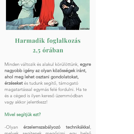
Harmadik foglalkozás
2,5 órában
Minden változik és alakul körülöttünk,
egyre
nagyobb igény az olyan közösségek iránt,
ahol meg lehet osztani gondolatokat,
Regisztráció
érzéseket
és tudunk segítő, támogató
magatartással egymás felé fordulni. Ha te
és a céged is ilyen kereső üzemmódban
vagy akkor jelentkezz!
Mivel segítjük ezt?
-Olyan
érzelemszabályozó technikákkal
,
melyek segítenek megőrizni egy belső