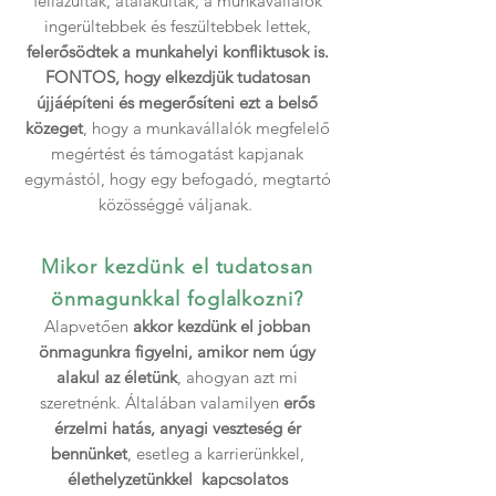
fellazultak, átalakultak, a munkavállalók
ingerültebbek és feszültebbek lettek,
felerősödtek a munkahelyi konfliktusok is.
FONTOS, hogy elkezdjük tudatosan
újjáépíteni és megerősíteni ezt a belső
közeget
, hogy a munkavállalók megfelelő
megértést és támogatást kapjanak
egymástól, hogy egy befogadó, megtartó
közösséggé váljanak.
Mikor kezdünk el tudatosan
önmagunkkal foglalkozni?
​Alapvetően
akkor kezdünk el jobban
önmagunkra figyelni, amikor nem úgy
alakul az életünk
, ahogyan azt mi
szeretnénk. Általában valamilyen
erős
érzelmi hatás, anyagi veszteség ér
bennünket
, esetleg a karrierünkkel,
élethelyzetünkkel kapcsolatos