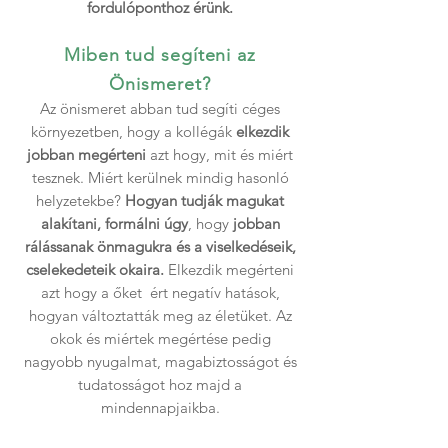
fordulóponthoz érünk.
Miben tud segíteni az
Önismeret?
Az önismeret abban tud segíti céges
környezetben, hogy a kollégák
elkezdik
jobban megérteni
azt hogy, mit és miért
tesznek. Miért kerülnek mindig hasonló
helyzetekbe?
Hogyan tudják magukat
alakítani, formálni úgy
, hogy
jobban
rálássanak önmagukra és a viselkedéseik,
cselekedeteik okaira.
Elkezdik megérteni
azt hogy a őket ért negatív hatások,
hogyan változtatták meg az életüket. Az
okok és miértek megértése pedig
nagyobb nyugalmat, magabiztosságot és
tudatosságot hoz majd a
mindennapjaikba.​​