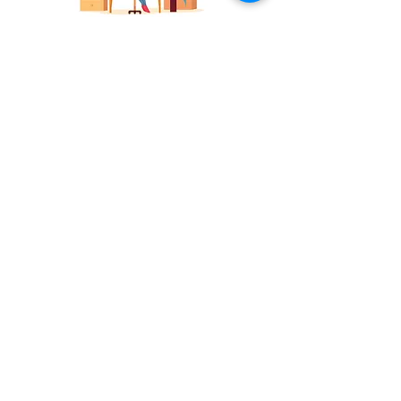
Az MMM Program Blue Colibri
applikácóval is igényelhető!
Önállóan, vagy további elemekkel
kiegészítve!
Közösségépítő - önismereti