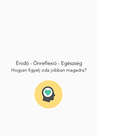
Ajánlatot kérek
Mit jelent az
ÖNSEGÍTÉS
?
Az önsegítés
az első lépcső az életünk
megváltoztatásához
, mely az igények
azonosításával kezdődik.
Kulcsfontosságú annak ismerete, hogy
mit
Énidő -
Önreflexió -
Egészség
szeretnénk megváltoztatni
, és
mit kell tennünk
Hogyan figyelj oda jobban magadra?
a változásbefolyásolásához.
Az önsegítés
lélektani szempontból
olyan
megküzdési mód
, amely
a támogatás
különböző formáinak
aktív keresésén alapul.
Fókuszálhat a
problémamegoldására
és az
érzelmekre
.