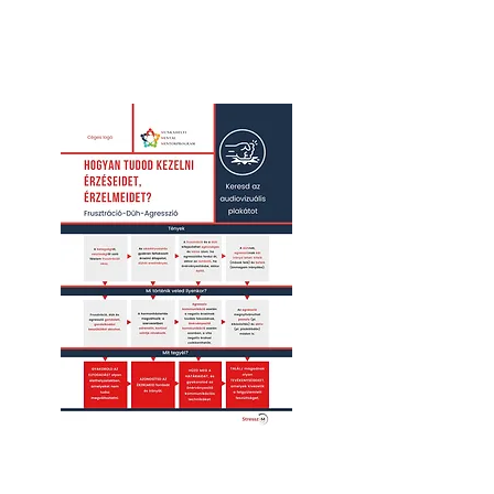
Plakátok (2 db)
Posztok (6 db)
Hanganyagok (3 db)
Videók (6+1 db)
Ajánlatot kérek