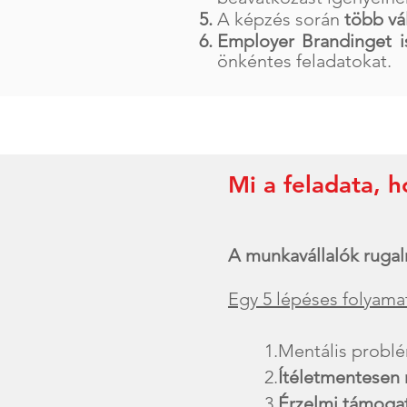
A képzés során
több vá
Employer Brandinget i
önkéntes feladatokat.
Mi a feladata, 
A munkavállalók ruga
Egy 5 lépéses folyamat
1.Mentális problé
2.
Ítéletmentesen
3.
Érzelmi támogat