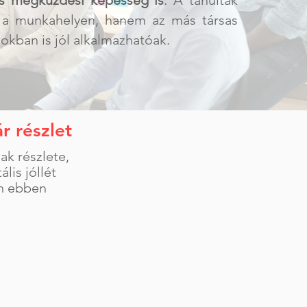
s megküzdési képesség is
. A tanultak
a munkahelyen, hanem az más társas
okban is jól alkalmazhatóak.
r részlet
k részlete,
is jóllét
an ebben