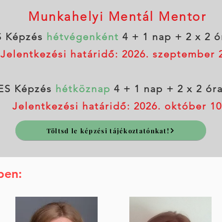
Munkahelyi Mentál Mentor
S Képzés
hétvégenként
4 + 1 nap
+ 2 x 2 
Jelentkezési határidő: 2026. szeptember 
ES Képzés
hétköznap
4 + 1 nap
+ 2 x 2 ór
Jelentkezési határidő: 2026. október 10
Töltsd le képzési tájékoztatónkat!
ben: