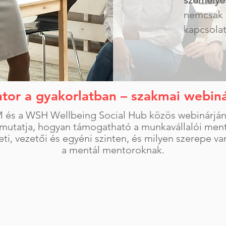
személye
nemcsak 
kapcsolat
tor a gyakorlatban – szakmai webiná
M és a WSH Wellbeing Social Hub közös webinárjána
mutatja, hogyan támogatható a munkavállalói mentál
eti, vezetői és egyéni szinten, és milyen szerepe v
a mentál mentoroknak.