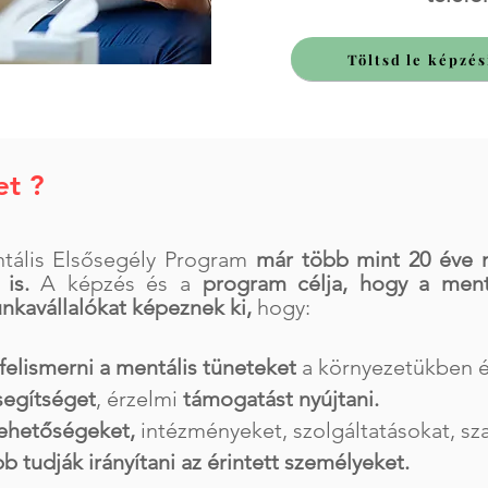
Töltsd le képzés
et ?
ntális Elsősegély Program
már több mint 20 éve 
 is.
A képzés és a
program célja, hogy a ment
nkavállalókat képeznek ki,
hogy:
felismerni a mentális tüneteket
a környezetükben 
segítséget
, érzelmi
támogatást nyújtani.
 lehetőségeket,
intézményeket, szolgáltatásokat, 
 tudják irányítani az érintett személyeket.