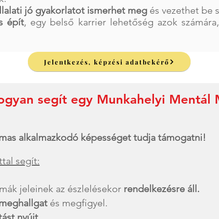
llalati jó gyakorlatot ismerhet meg
és vezethet be sa
s épít
, egy belső karrier lehetőség azok számára,
Jelentkezés, képzési adatbekérő
hogyan segít egy Munkahelyi Mentál
lmas alkalmazkodó képességet tudja támogatni!
tal segít:
mák jeleinek az észlelésekor
rendelkezésre áll.
 meghallgat
és megfigyel.
ást nyújt.