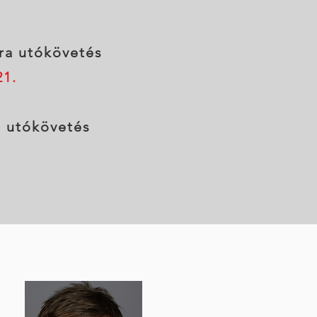
óra utókövetés
21
.
a utókövetés