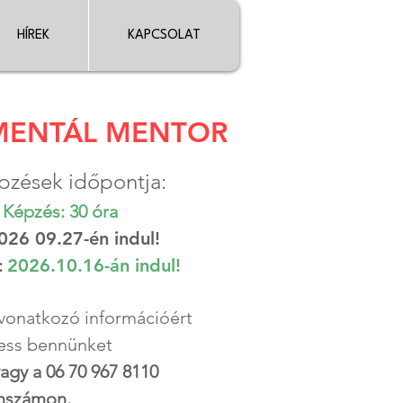
HÍREK
KAPCSOLAT
MENTÁL MENTOR
pzések időpontja:
Képzés: 30 óra
026 09.27-én indul!
:
2026.10.16-án indul!
 vonatkozó információért
ress bennünket
vagy a 06 70 967 8110
onszámon.