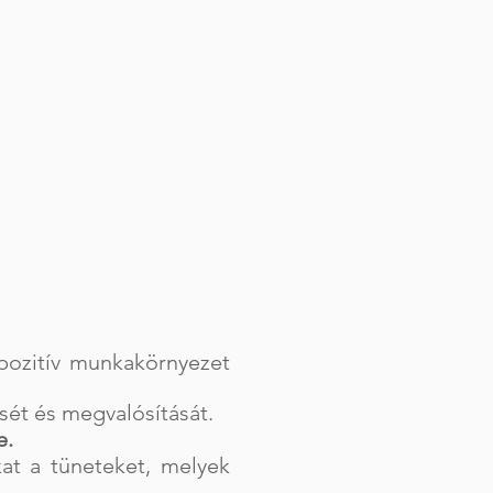
ozitív munkakörnyezet
sét és megvalósítását.
e.
kat a tüneteket, melyek