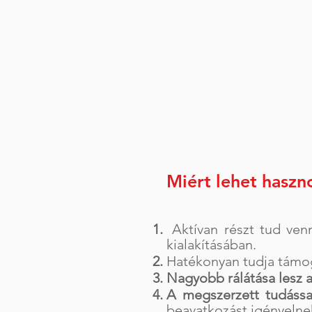
Miért lehet haszn
Aktívan részt tud ven
kialakításában.
Hatékonyan tudja támo
Nagyobb rálátása lesz 
A megszerzett tudássa
beavatkozást igényelne