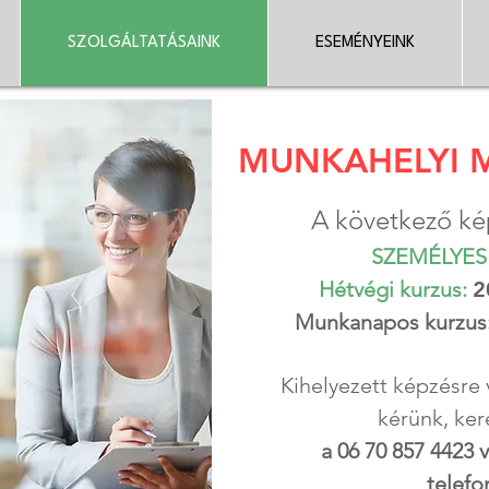
SZOLGÁLTATÁSAINK
ESEMÉNYEINK
MUNKAHELYI 
A következő ké
SZEMÉLYES 
Hétvégi kurzus:
2
Munkanapos kurzus
Kihelyezett képzésre
kérünk, ke
a 06 70 857 4423 
telef