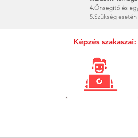
4.Önsegítő és e
5.Szükség eseté
Képzés szakaszai
1. Online órák
Elmélet + gyakorlat a témához
illeszkedően