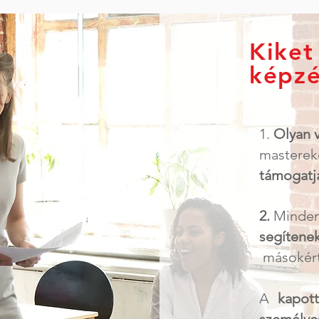
Kiket
képzé
1.
Olyan 
masterek
támogatjá
2. ​
Minde
segítene
másokért
A
kapott