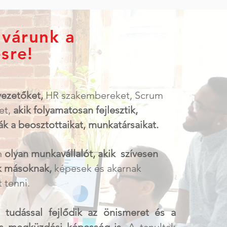
 várunk a
sre!
vezetőket,
HR szakembereket, Scrum
et,
akik folyamatosan fejlesztik,
k a beosztottaikat, munkatársaikat.
n
olyan munkavállalót, akik szívesen
k másoknak,
képesek és akarnak
 tenni.
 tudással fejlődik az önismeret és a