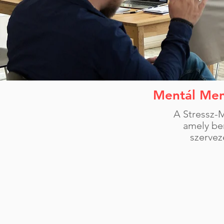
Mentál Men
A Stressz-
amely be
szervez