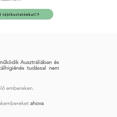
i tájékoztatónkat!
működik Ausztráliában és
álhigiénés tudással nem
élő embereken.
szakembereket
ahova