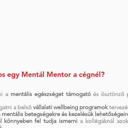
os egy Mentál Mentor a cégnél?
ni a
mentális egészséget támogató
és ösztönző p
gatni a belső
vállalati wellbeing programok
tervezé
a mentális betegségekre és kezelésük lehetőségeir
l könnyeben fel tudja ismerni
a kollégáknál azo
k.