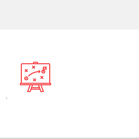
4. Utókövetés
Tapasztalatok megosztása
esetmegbeszélő csoportokban