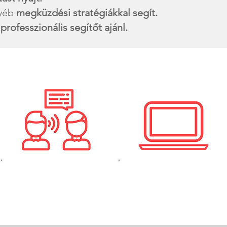
gyéb
megküzdési stratégiákkal segít.
n
professzionális segítőt ajánl.
:
2. Személyes találkozók
3. Online tananyagok
A módszer gyakorlása és
Önsegítő Mentál Program
tudásmegosztása
egyéni feldolgozása