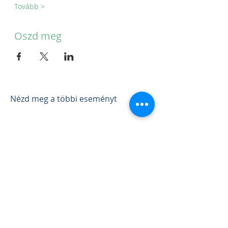
Tovább >
Oszd meg
Nézd meg a többi eseményt
Eseményeink
Csatlakozz a közösséghez
30 napos program
Kapcsolat