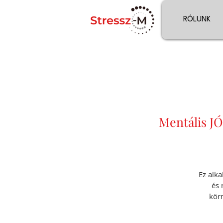
RÓLUNK
Mentális J
Ez alk
és 
kör