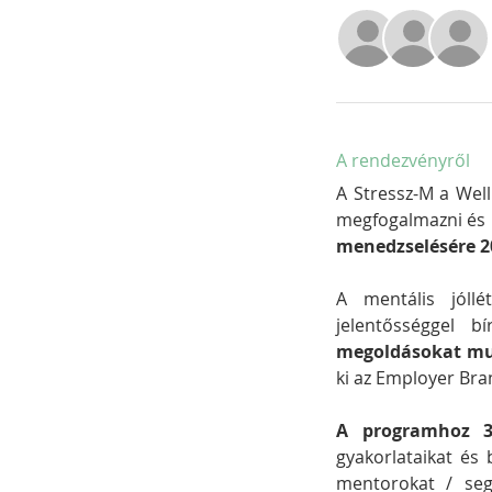
A rendezvényről
A Stressz-M a Wel
megfogalmazni és
menedzselésére 2
A mentális jóll
jelentősséggel b
megoldásokat mu
ki az Employer Bra
A programhoz 3 
gyakorlataikat és 
mentorokat / segi