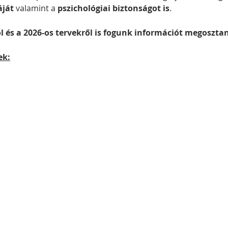
áját
 valamint a 
pszichológiai biztonságot is
.
l és a 2026-os tervekről is fogunk információt megosztan
ek: