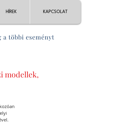
HÍREK
KAPCSOLAT
 a többi eseményt
i modellek,
tkozóan
elyi
vel.