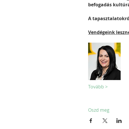
befogadás kultúr
A tapasztalatokró
Vendégeink leszn
Tovább >
Oszd meg