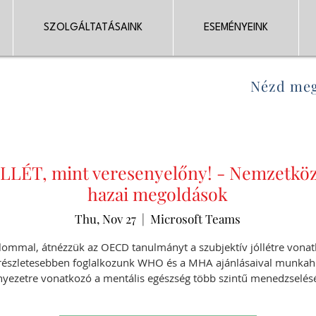
SZOLGÁLTATÁSAINK
ESEMÉNYEINK
Nézd meg
ÓLLÉT, mint veresenyelőny! - Nemzetköz
hazai megoldások
Thu, Nov 27
  |  
Microsoft Teams
alommal, átnézzük az OECD tanulmányt a szubjektív jóllétre vona
részletesebben foglalkozunk WHO és a MHA ajánlásaival munkah
nyezetre vonatkozó a mentális egészség több szintű menedzselésé