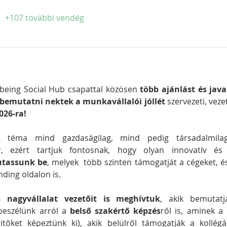
+107 további vendég
lbeing Social Hub csapattal közösen 
 bemutatni nektek a munkavállalói jóllét
026-ra!
ét téma mind gazdaságilag, mind pedig társadalmila
ír, ezért tartjuk fontosnak, hogy olyan innovatív és
tassunk be
, melyek  több szinten támogatját a cégeket, és
nding oldalon is.
nagyvállalat vezetőit is meghívtuk
, akik bemutatj
beszélünk arról a 
belső szakértő képzés
ről is, aminek a
tőket képeztünk ki), akik belülről támogatják a kollég