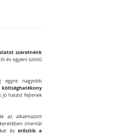
több ajánlást és javaslatot szeretnénk 
 szervezeti, vezetői és egyéni szintű 
g egyre nagyobb 
 
költséghatékony 
 jó hatást fejtenek 
ák az alkalmazott 
 keretében (mentál 
ákat és 
erősítik a 