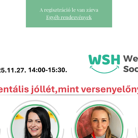
A regisztráció le van zárva
Egyéb rendezvények