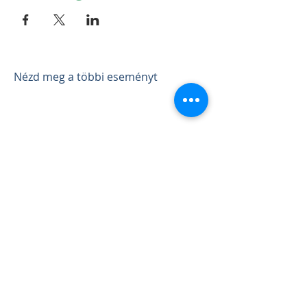
Nézd meg a többi eseményt
Eseményeink
Csatlakozz a közösséghez
30 napos program
Kapcsolat
Iratkozz fel a hírlevelünkre