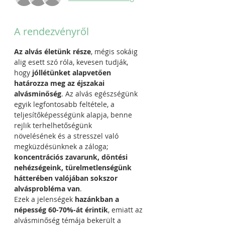
A rendezvényről
Az alvás életünk része
, mégis sokáig 
alig esett szó róla, kevesen tudják, 
hogy 
jóllétünket alapvetően 
határozza meg az éjszakai 
alvásminőség
. Az alvás egészségünk 
egyik legfontosabb feltétele, a 
teljesítőképességünk alapja, benne 
rejlik terhelhetőségünk
növelésének és a stresszel való 
megküzdésünknek a záloga; 
koncentrációs zavarunk, döntési
nehézségeink, türelmetlenségünk 
hátterében valójában sokszor 
alvásprobléma van
. 
Ezek a jelenségek 
hazánkban a 
népesség 60-70%-át érintik
, emiatt az 
alvásminőség témája bekerült a 