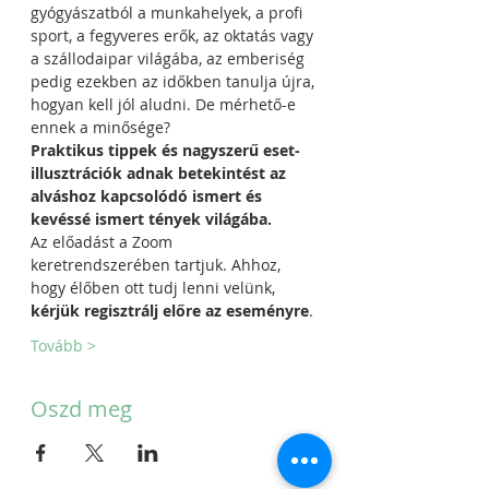
gyógyászatból a munkahelyek, a profi 
sport, a fegyveres erők, az oktatás vagy 
a szállodaipar világába, az emberiség 
pedig ezekben az időkben tanulja újra, 
hogyan kell jól aludni. De mérhető-e 
ennek a minősége? 
Praktikus tippek és nagyszerű eset-
illusztrációk adnak betekintést az 
alváshoz kapcsolódó ismert és 
kevéssé ismert tények világába.
Az előadást a Zoom 
keretrendszerében tartjuk. Ahhoz, 
hogy élőben ott tudj lenni velünk, 
kérjük regisztrálj előre az eseményre
.
Tovább >
Oszd meg